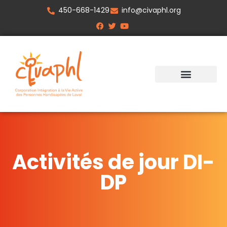
450-668-1429
info@civaphl.org
Activités de jour DI-
DP