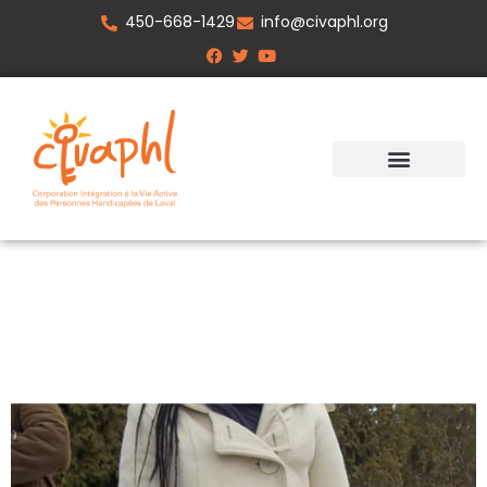
450-668-1429
info@civaphl.org
Cabane à
sucre